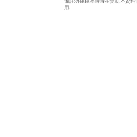
備註:外匯匯率時時在變動,本資
用.