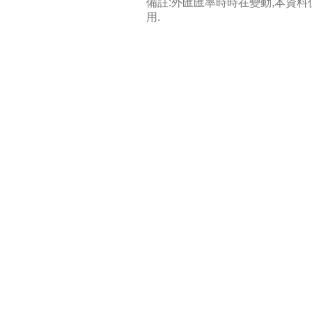
備註:外匯匯率時時在變動,本資
用.