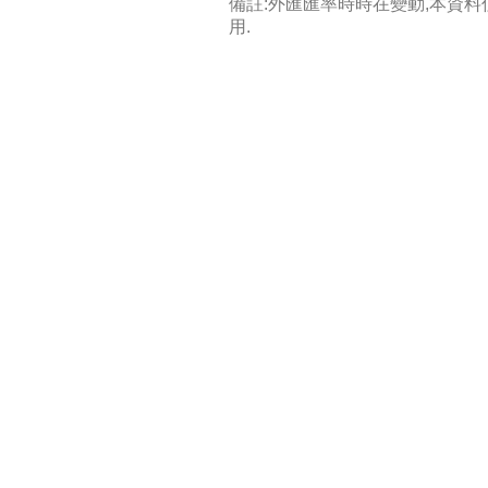
備註:外匯匯率時時在變動,本資
用.