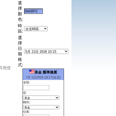
選
擇
顏
色:
時
區:
選
擇
日
期
格
式:
其他使
美金 匯率換算
7月 1日2026 18:17(台北)
金額:
從:
轉到:
结果: