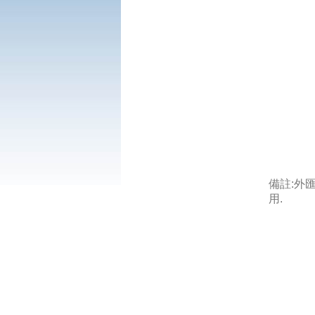
備註:外
用.