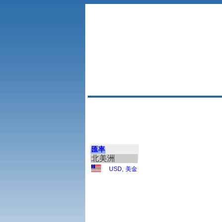
匯率
北美洲
USD
,
美金