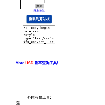
匯率換算
複製到剪貼板
More
USD
匯率查詢工具!
外匯報價工具:
選