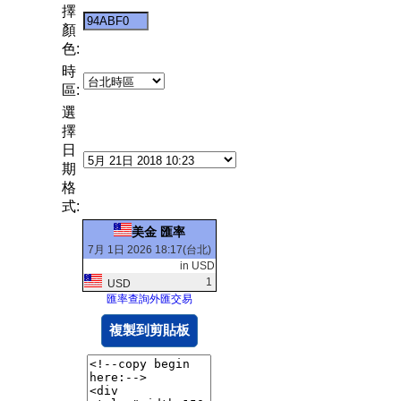
擇
顏
色:
時
區:
選
擇
日
期
格
式:
美金 匯率
7月 1日 2026 18:17(台北)
in USD
1
USD
匯率查詢外匯交易
複製到剪貼板