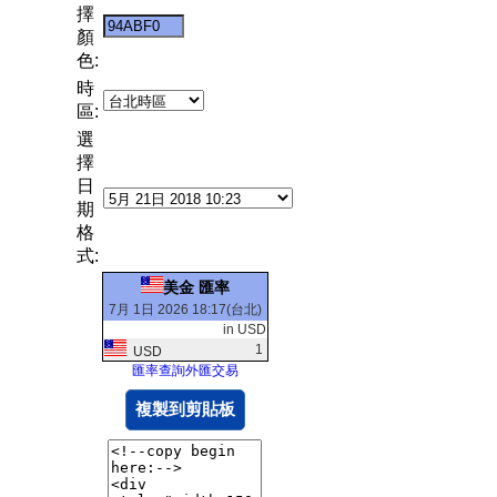
擇
顏
色:
時
區:
選
擇
日
期
格
式:
美金 匯率
7月 1日 2026 18:17(台北)
in USD
1
USD
匯率查詢外匯交易
複製到剪貼板