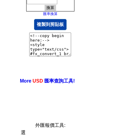
匯率換算
複製到剪貼板
More
USD
匯率查詢工具!
外匯報價工具:
選