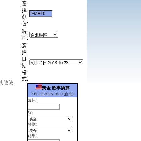
選
擇
顏
色:
時
區:
選
擇
日
期
格
式:
其他使
美金 匯率換算
7月 1日2026 18:17(台北)
金額:
從:
轉到:
结果: