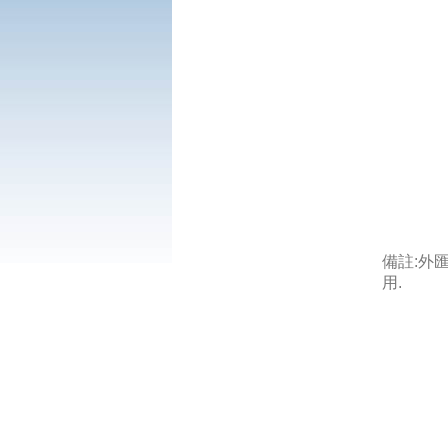
備註:外
用.