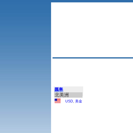
匯率
北美洲
USD
,
美金