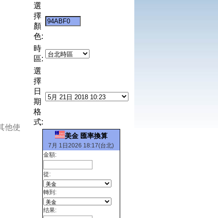
選
擇
顏
色:
時
區:
選
擇
日
期
格
式:
其他使
美金 匯率換算
7月 1日2026 18:17(台北)
金額:
從:
轉到:
结果: