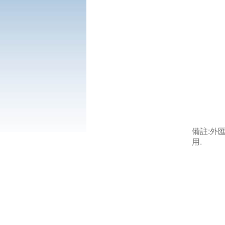
備註:外
用.