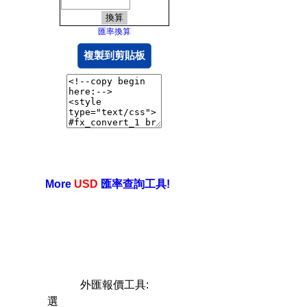
匯率換算
複製到剪貼板
More
USD
匯率查詢工具!
外匯報價工具:
選