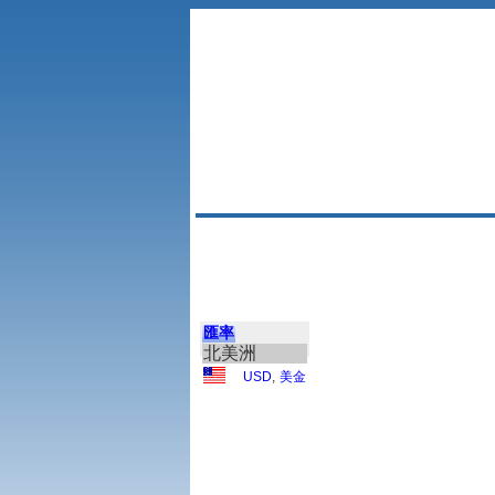
匯率
北美洲
USD
,
美金