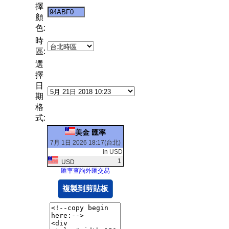
擇
顏
色:
時
區:
選
擇
日
期
格
式:
美金 匯率
7月 1日 2026 18:17(台北)
in USD
1
USD
匯率查詢外匯交易
複製到剪貼板