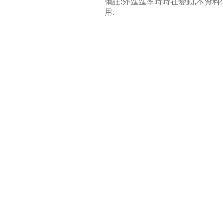
備註:外匯匯率時時在變動,本資
用.