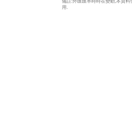
備註:外匯匯率時時在變動,本資
用.