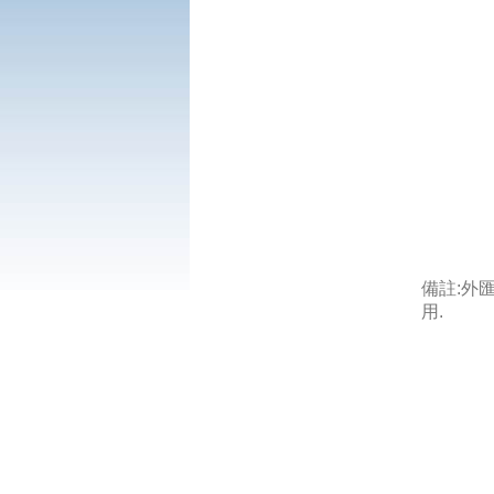
備註:外
用.