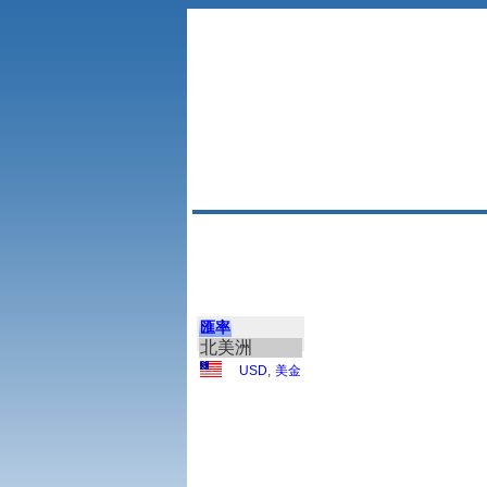
匯率
北美洲
USD
,
美金