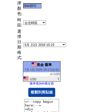
擇
顏
色:
時
區:
選
擇
日
期
格
式:
美金 匯率
7月 1日 2026 18:17(台北)
in USD
1
USD
匯率查詢外匯交易
複製到剪貼板