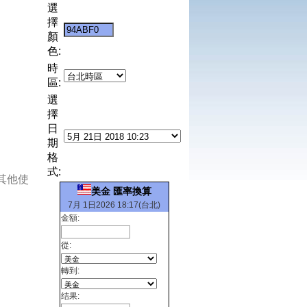
選
擇
顏
色:
時
區:
選
擇
日
期
格
式:
其他使
美金 匯率換算
7月 1日2026 18:17(台北)
金額:
從:
轉到:
结果: