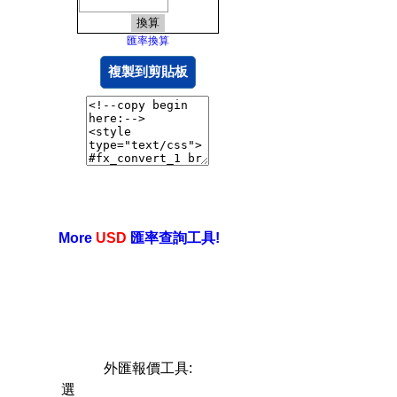
匯率換算
複製到剪貼板
More
USD
匯率查詢工具!
外匯報價工具:
選