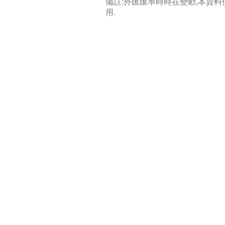
備註:外匯匯率時時在變動,本資
用.