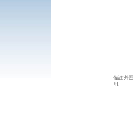
備註:外
用.