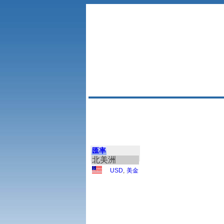
匯率
北美洲
USD
,
美金