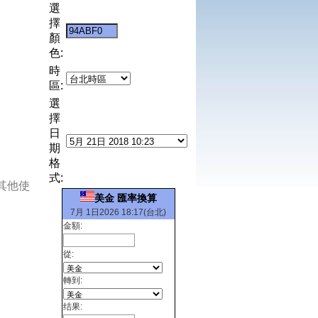
選
擇
顏
色:
時
區:
選
擇
日
期
格
式:
其他使
美金 匯率換算
7月 1日2026 18:17(台北)
金額:
從:
轉到:
结果: