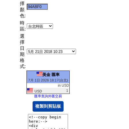
擇
顏
色:
時
區:
選
擇
日
期
格
式:
美金 匯率
7月 1日 2026 18:17(台北)
in USD
1
USD
匯率查詢外匯交易
複製到剪貼板