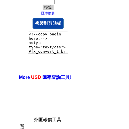
匯率換算
複製到剪貼板
More
USD
匯率查詢工具!
外匯報價工具:
選