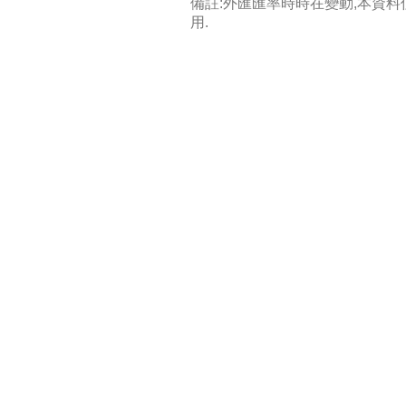
備註:外匯匯率時時在變動,本資
用.