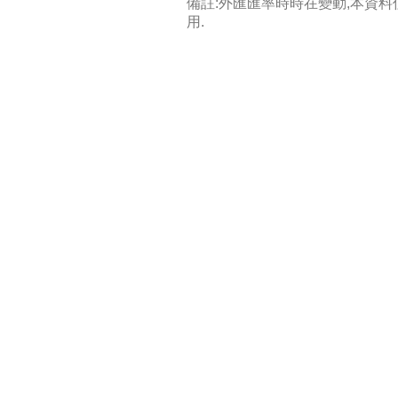
備註:外匯匯率時時在變動,本資
用.