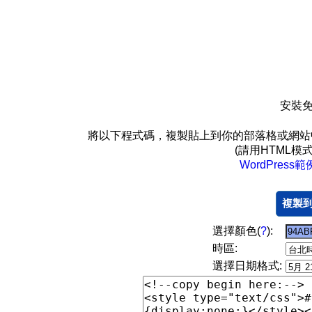
安裝免
將以下程式碼，複製貼上到你的部落格或網站
(請用HTML
WordPress範
複製
選擇顏色(
?
):
時區:
選擇日期格式: