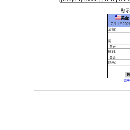
顯示
美金
7月 1日2026
金額:
從:
轉到:
结果:
匯