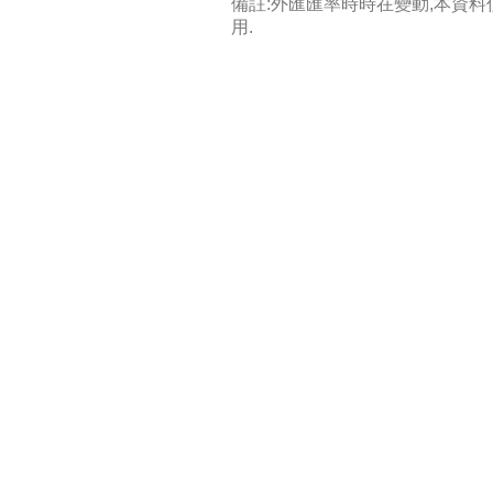
備註:外匯匯率時時在變動,本資
用.