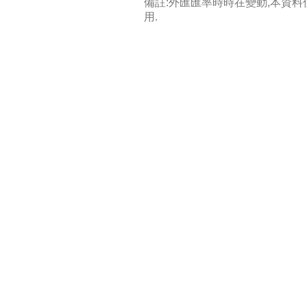
備註:外匯匯率時時在變動,本資
用.