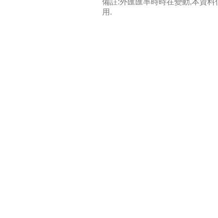
備註:外匯匯率時時在變動,本資
用.