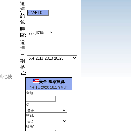
選
擇
顏
色:
時
區:
選
擇
日
期
格
式:
其他使
美金 匯率換算
7月 1日2026 18:17(台北)
金額:
從:
轉到:
结果: