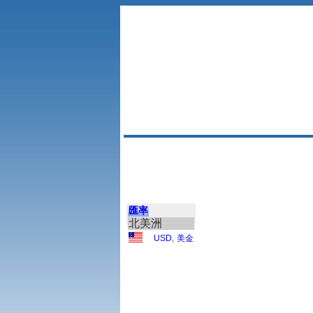
匯率
北美洲
USD
,
美金