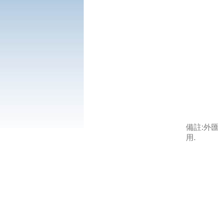
備註:外
用.