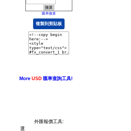
匯率換算
複製到剪貼板
More
USD
匯率查詢工具!
外匯報價工具:
選