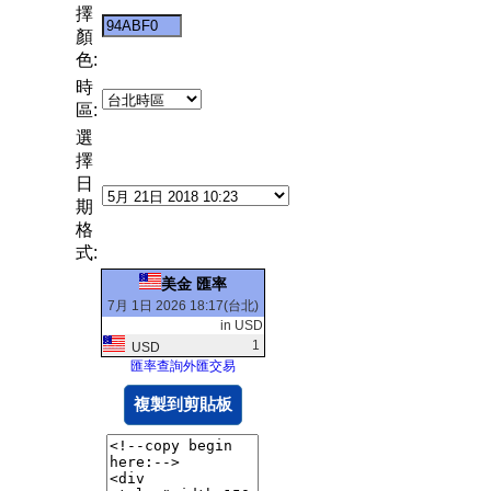
擇
顏
色:
時
區:
選
擇
日
期
格
式:
美金 匯率
7月 1日 2026 18:17(台北)
in USD
1
USD
匯率查詢外匯交易
複製到剪貼板