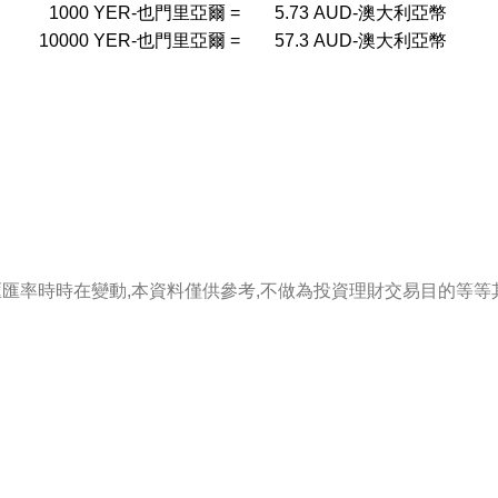
1000
YER-也門里亞爾
=
5.73
AUD-澳大利亞幣
10000
YER-也門里亞爾
=
57.3
AUD-澳大利亞幣
匯匯率時時在變動,本資料僅供參考,不做為投資理財交易目的等等