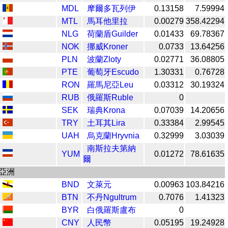
MDL
摩爾多瓦列伊
0.13158
7.59994
MTL
馬耳他里拉
0.00279
358.42294
NLG
荷蘭盾Guilder
0.01433
69.78367
NOK
挪威Kroner
0.0733
13.64256
PLN
波蘭Zloty
0.02771
36.08805
PTE
葡萄牙Escudo
1.30331
0.76728
RON
羅馬尼亞Leu
0.03312
30.19324
RUB
俄羅斯Ruble
0
SEK
瑞典Krona
0.07039
14.20656
TRY
土耳其Lira
0.33384
2.99545
UAH
烏克蘭Hryvnia
0.32999
3.03039
南斯拉夫第納
YUM
0.01272
78.61635
爾
亞洲
BND
文萊元
0.00963
103.84216
BTN
不丹Ngultrum
0.7076
1.41323
BYR
白俄羅斯盧布
0
CNY
人民幣
0.05195
19.24928