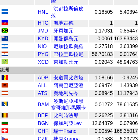
隆
洪都拉斯倫皮
HNL
0.18505
5.40394
拉
HTG
海地古德
1
1
JMD
牙買加元
1.17031
0.85447
KYD
開曼群島元
0.0061
163.93443
NIO
尼加拉瓜奧羅
0.27518
3.63399
PYG
巴拉圭瓜拉尼
56.70183
0.01764
XCD
東加勒比元
0.02043
48.94763
歐洲
ADP
安道爾比塞塔
1.08166
0.9245
ALL
阿爾巴尼亞瀝
0.69474
1.43939
ATS
奧地利先令
0.08945
11.17943
波斯尼亞和黑
BAM
0.01272
78.61635
塞哥維那馬爾卡
BEF
比利時法郎
0.26225
3.81316
BGN
保加利亞Lev
12.64879
0.07906
CHF
瑞士Franc
0.00594
168.35017
CZK
捷克Koruna
0.1588
6.29723