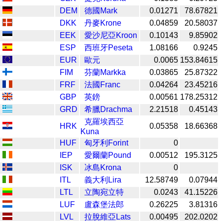
DEM
德國Mark
0.01271
78.67821
DKK
丹麥Krone
0.04859
20.58037
EEK
愛沙尼亞Kroon
0.10143
9.85902
ESP
西班牙Peseta
1.08166
0.9245
EUR
歐元
0.0065
153.84615
FIM
芬蘭Markka
0.03865
25.87322
FRF
法國Franc
0.04264
23.45216
GBP
英鎊
0.00561
178.25312
GRD
希臘Drachma
2.21518
0.45143
克羅埃西亞
HRK
0.05358
18.66368
Kuna
HUF
匈牙利Forint
0
IEP
愛爾蘭Pound
0.00512
195.3125
ISK
冰島Krona
0
ITL
義大利Lira
12.58749
0.07944
LTL
立陶宛立特
0.0243
41.15226
LUF
盧森堡法郎
0.26225
3.81316
LVL
拉脫維亞Lats
0.00495
202.0202