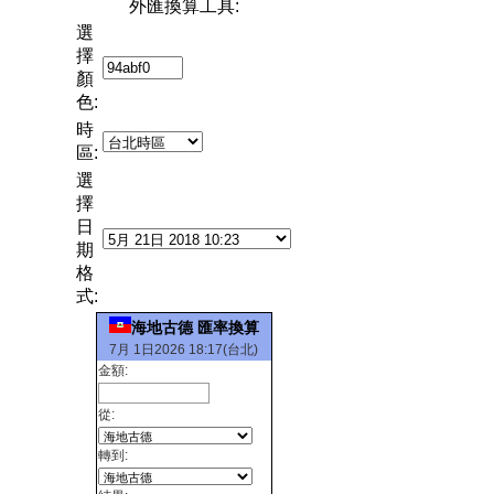
外匯換算工具:
選
擇
顏
色:
時
區:
選
擇
日
期
格
式:
海地古德 匯率換算
7月 1日2026 18:17(台北)
金額:
從:
轉到: