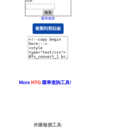
结果:
匯率換算
複製到剪貼板
More
HTG
匯率查詢工具!
外匯報價工具: