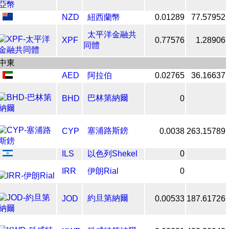
NZD
紐西蘭幣
0.01289
77.57952
太平洋金融共
XPF
0.77576
1.28906
同體
中東
AED
阿拉伯
0.02765
36.16637
巴林第納爾
BHD
0
塞浦路斯鎊
CYP
0.0038
263.15789
ILS
以色列Shekel
0
IRR
伊朗Rial
0
約旦第納爾
JOD
0.00533
187.61726