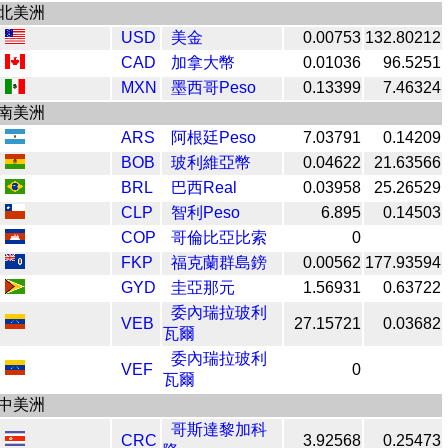
北美洲
USD
美金
0.00753
132.80212
CAD
加拿大幣
0.01036
96.5251
MXN
墨西哥Peso
0.13399
7.46324
南美洲
ARS
阿根廷Peso
7.03791
0.14209
BOB
玻利維亞幣
0.04622
21.63566
BRL
巴西Real
0.03958
25.26529
CLP
智利Peso
6.895
0.14503
COP
哥倫比亞比索
0
FKP
福克蘭群島鎊
0.00562
177.93594
GYD
圭亞那元
1.56931
0.63722
委內瑞拉玻利
VEB
27.15721
0.03682
瓦爾
委內瑞拉玻利
VEF
0
瓦爾
中美洲
哥斯達黎加科
CRC
3.92568
0.25473