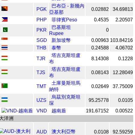
巴布亞 - 新幾內
PGK
0.02882
34.69813
亞基那
PHP
菲律賓Peso
0.4535
2.20507
巴基斯坦
PKR
0
Rupee
SGD
新加坡幣
0.00963
103.84216
THB
泰幣
0.24588
4.06702
塔吉克斯坦盧
TJR
8.14308
0.1228
布
塔吉克斯坦盧
TJS
0.08143
12.28049
布
土庫曼斯坦馬
TMT
0.02649
37.75009
納特
烏茲別克斯坦
UZS
95.25778
0.0105
琛
VND
越南盾
191.67152
0.00522
大洋洲
澳大利亞幣
AUD
0.0108
92.59259