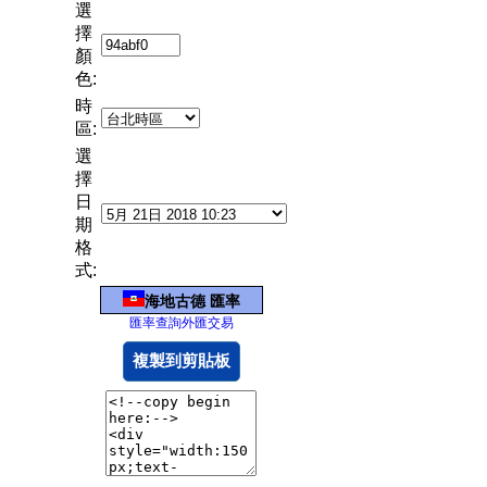
選
擇
顏
色:
時
區:
選
擇
日
期
格
式:
海地古德 匯率
匯率查詢外匯交易
複製到剪貼板