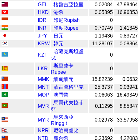
GEL
格魯吉亞拉里
0.02084
47.98464
HKD
港幣
0.05895
16.96353
IDR
印尼Rupiah
0
INR
印度Rupee
0.70749
1.41345
JPY
日元
1.19436
0.83727
KRW
韓元
11.28107
0.08864
哈薩克斯坦堅
KZT
0
戈
斯里蘭卡
LKR
0
Rupee
MMK
緬甸緬元
15.82239
0.0632
MNT
蒙古圖格里克
25.3737
0.03941
MOP
澳門幣
0.06063
16.49349
馬爾代夫拉菲
MVR
0.11295
8.85347
亞
馬來西亞
MYR
0.02978
33.57958
Ringgit
NPR
尼泊爾盧比
0
NTD
新台幣
0.23692
4.22083