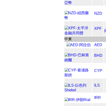
NZD
XPF
中東
AED
BHD
CYP
ILS
IRR