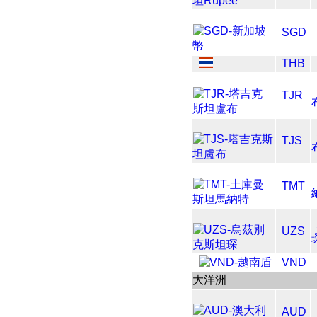
SGD
THB
TJR
TJS
TMT
UZS
VND
大洋洲
AUD