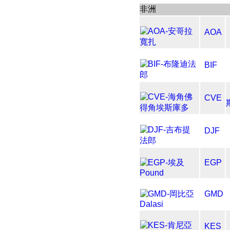
非洲
AOA
BIF
CVE
DJF
EGP
GMD
KES