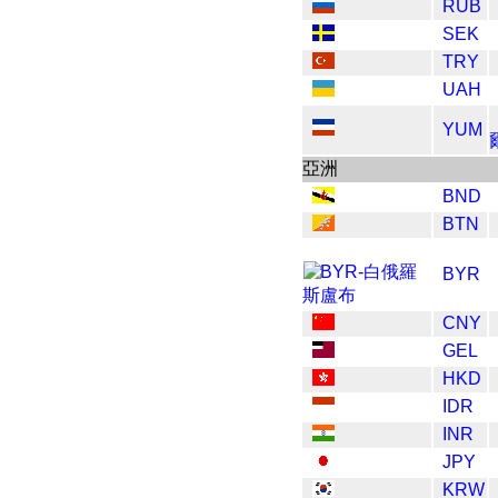
RUB
SEK
TRY
UAH
YUM
亞洲
BND
BTN
BYR
CNY
GEL
HKD
IDR
INR
JPY
KRW