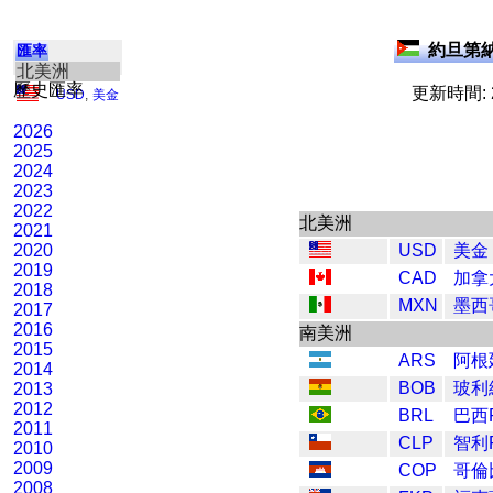
約旦第納
匯率
北美洲
歷史匯率
更新時間: 2
USD
,
美金
2026
2025
2024
2023
2022
北美洲
2021
2020
USD
美金
2019
CAD
加拿
2018
MXN
墨西
2017
2016
南美洲
2015
ARS
阿根
2014
BOB
玻利
2013
2012
BRL
巴西R
2011
CLP
智利P
2010
2009
COP
哥倫
2008