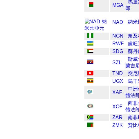
馬達
MGA
郎
納米
NAD
NGN
奈及利
RWF
盧旺
SDG
蘇丹
斯威
SZL
蘭吉
TND
突尼
UGX
烏干
中洲
XAF
體法
西非
XOF
體法
ZAR
南非R
ZMK
贊比