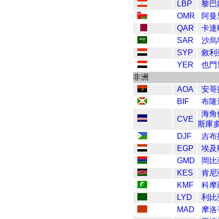
LBP
黎巴
OMR
阿曼
QAR
卡達R
SAR
沙烏地
SYP
敘利
YER
也門
非洲
AOA
安哥
BIF
布隆
海角
CVE
斯庫
DJF
吉布
EGP
埃及P
GMD
岡比亞
KES
肯尼
KMF
科摩
LYD
利比
MAD
摩洛