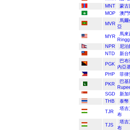
MNT
蒙古
MOP
澳門
馬爾
MVR
亞
馬來
MYR
Ringg
NPR
尼泊
NTD
新台
巴布亞
PGK
內亞
PHP
菲律
巴基
PKR
Rupe
SGD
新加
THB
泰幣
塔吉
TJR
布
塔吉
TJS
布