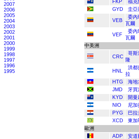
FKP
福克
2007
GYD
圭亞
2006
2005
委內
VEB
2004
瓦爾
2003
委內
2002
VEF
2001
瓦爾
2000
中美洲
1999
哥斯
1998
CRC
隆
1997
1996
洪都
HNL
1995
拉
HTG
海地
JMD
牙買
KYD
開曼
NIO
尼加
PYG
巴拉
XCD
東加
歐洲
ADP
安道