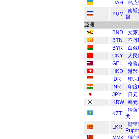
UAH
烏克蘭
南斯
YUM
爾
亞洲
BND
文萊
BTN
不丹N
BYR
白俄
CNY
人民
GEL
格魯
HKD
港幣
IDR
印尼R
INR
印度R
JPY
日元
KRW
韓元
哈薩
KZT
戈
斯里
LKR
Rupe
MMK
緬甸