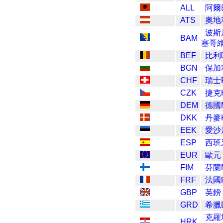
ALL
阿爾
ATS
奧地
波斯
BAM
塞哥
BEF
比利
BGN
保加
CHF
瑞士F
CZK
捷克K
DEM
德國M
DKK
丹麥K
EEK
愛沙
ESP
西班牙
EUR
歐元
FIM
芬蘭M
FRF
法國F
GBP
英鎊
GRD
希臘D
克羅
HRK