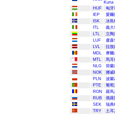
Kuna
HUF
匈牙利
IEP
愛爾
ISK
冰島K
ITL
義大利
LTL
立陶
LUF
盧森
LVL
拉脫維
MDL
摩爾
MTL
馬耳
NLG
荷蘭盾
NOK
挪威K
PLN
波蘭Z
PTE
葡萄牙
RON
羅馬
RUB
俄羅斯
SEK
瑞典K
TRY
土耳其