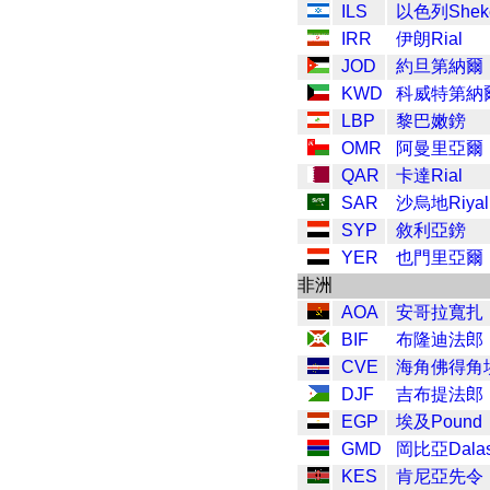
ILS
以色列Shek
IRR
伊朗Rial
JOD
約旦第納爾
KWD
科威特第納
LBP
黎巴嫩鎊
OMR
阿曼里亞爾
QAR
卡達Rial
SAR
沙烏地Riyal
SYP
敘利亞鎊
YER
也門里亞爾
非洲
AOA
安哥拉寬扎
BIF
布隆迪法郎
CVE
海角佛得角
DJF
吉布提法郎
EGP
埃及Pound
GMD
岡比亞Dalas
KES
肯尼亞先令