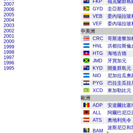
FKP
福克蘭群島
2007
GYD
圭亞那元
2006
2005
VEB
委內瑞拉玻
2004
VEF
委內瑞拉玻
2003
2002
中美洲
2001
CRC
哥斯達黎加
2000
HNL
洪都拉斯倫
1999
1998
HTG
海地古德
1997
JMD
牙買加元
1996
1995
KYD
開曼群島元
NIO
尼加拉瓜奧
PYG
巴拉圭瓜拉
XCD
東加勒比元
歐洲
ADP
安道爾比塞
ALL
阿爾巴尼亞
ATS
奧地利先令
波斯尼亞和
BAM