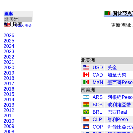
贊比亞克瓦
匯率
北美洲
歷史匯率
更新時間: 2
USD
,
美金
2026
2025
2024
2023
2022
北美洲
2021
2020
USD
美金
2019
CAD
加拿大幣
2018
MXN
墨西哥Peso
2017
2016
南美洲
2015
ARS
阿根廷Peso
2014
BOB
玻利維亞幣
2013
2012
BRL
巴西Real
2011
CLP
智利Peso
2010
2009
COP
哥倫比亞比
2008