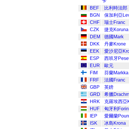
卡
BEF
比利時法郎
BGN
保加利亞Le
CHF
瑞士Franc
CZK
捷克Koruna
DEM
德國Mark
DKK
丹麥Krone
EEK
愛沙尼亞Kro
ESP
西班牙Pese
EUR
歐元
FIM
芬蘭Markka
FRF
法國Franc
GBP
英鎊
GRD
希臘Drach
HRK
克羅埃西亞K
HUF
匈牙利Forin
IEP
愛爾蘭Poun
ISK
冰島Krona