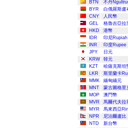
BTN
不丹Ngultr
BYR
白俄羅斯盧
CNY
人民幣
GEL
格魯吉亞拉
HKD
港幣
IDR
印尼Rupiah
INR
印度Rupee
JPY
日元
KRW
韓元
KZT
哈薩克斯坦
LKR
斯里蘭卡Ru
MMK
緬甸緬元
MNT
蒙古圖格里
MOP
澳門幣
MVR
馬爾代夫拉
MYR
馬來西亞Ring
NPR
尼泊爾盧比
NTD
新台幣