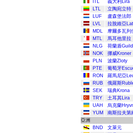
ITL
義大利Lira
LTL
立陶宛立特
LUF
盧森堡法郎
LVL
拉脫維亞Lat
MDL
摩爾多瓦列
MTL
馬耳他里拉
NLG
荷蘭盾Guild
NOK
挪威Kroner
PLN
波蘭Zloty
PTE
葡萄牙Escu
RON
羅馬尼亞Le
RUB
俄羅斯Rubl
SEK
瑞典Krona
TRY
土耳其Lira
UAH
烏克蘭Hryvn
YUM
南斯拉夫第
亞洲
BND
文萊元