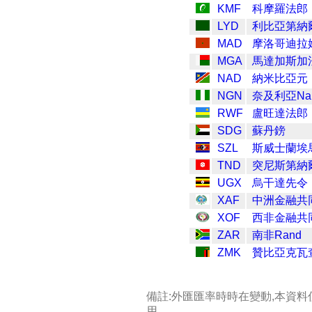
KMF
科摩羅法郎
LYD
利比亞第納
MAD
摩洛哥迪拉
MGA
馬達加斯加
NAD
納米比亞元
NGN
奈及利亞Nai
RWF
盧旺達法郎
SDG
蘇丹鎊
SZL
斯威士蘭埃
TND
突尼斯第納
UGX
烏干達先令
XAF
中洲金融共
XOF
西非金融共
ZAR
南非Rand
ZMK
贊比亞克瓦
備註:外匯匯率時時在變動,本資
用.