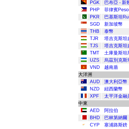
PGK
巴布亞 - 
PHP
菲律賓Peso
PKR
巴基斯坦Ru
SGD
新加坡幣
THB
泰幣
TJR
塔吉克斯坦
TJS
塔吉克斯坦
TMT
土庫曼斯坦
UZS
烏茲別克斯
VND
越南盾
大洋洲
AUD
澳大利亞幣
NZD
紐西蘭幣
XPF
太平洋金融
中東
AED
阿拉伯
BHD
巴林第納爾
CYP
塞浦路斯鎊