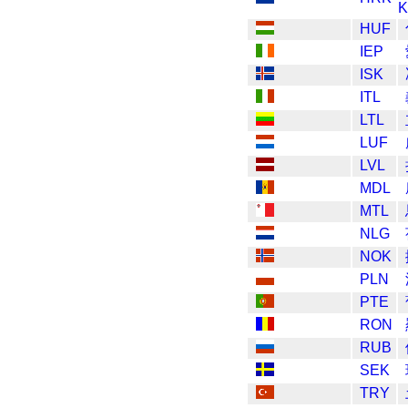
K
HUF
IEP
ISK
ITL
LTL
LUF
LVL
MDL
MTL
NLG
NOK
PLN
PTE
RON
RUB
SEK
TRY