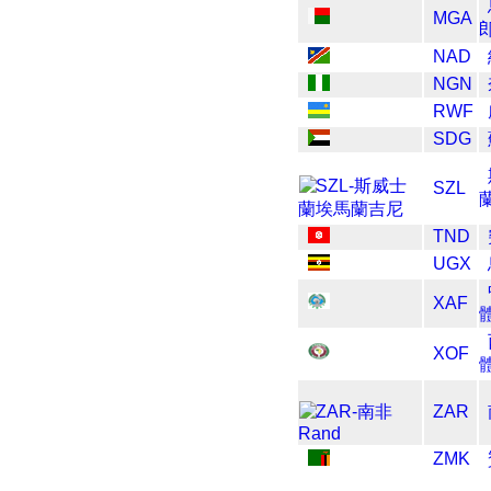
MGA
NAD
NGN
RWF
SDG
SZL
TND
UGX
XAF
XOF
ZAR
ZMK