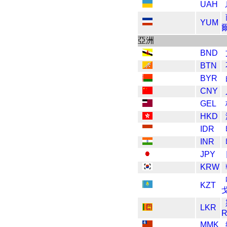
UAH
YUM
亞洲
BND
BTN
BYR
CNY
GEL
HKD
IDR
INR
JPY
KRW
KZT
LKR
R
MMK