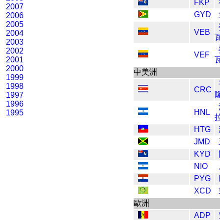
FKP
2007
GYD
2006
2005
VEB
2004
2003
2002
VEF
2001
2000
中美洲
1999
1998
CRC
1997
1996
HNL
1995
HTG
JMD
KYD
NIO
PYG
XCD
歐洲
ADP