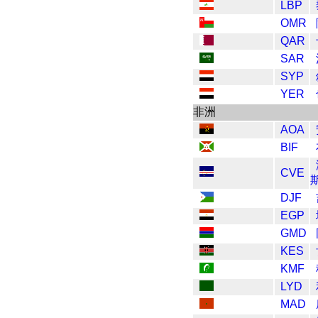
LBP
OMR
QAR
SAR
SYP
YER
非洲
AOA
BIF
CVE
DJF
EGP
GMD
KES
KMF
LYD
MAD