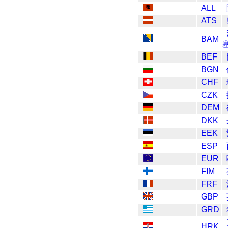
ALL
ATS
BAM
BEF
BGN
CHF
CZK
DEM
DKK
EEK
ESP
EUR
FIM
FRF
GBP
GRD
HRK