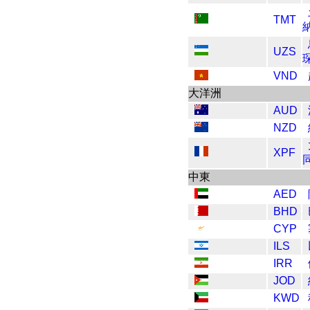
TMT
UZS
VND
大洋洲
AUD
NZD
XPF
中東
AED
BHD
CYP
ILS
IRR
JOD
KWD