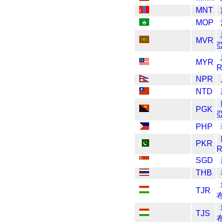
MNT
MOP
MVR
MYR
R
NPR
NTD
PGK
PHP
PKR
R
SGD
THB
TJR
TJS