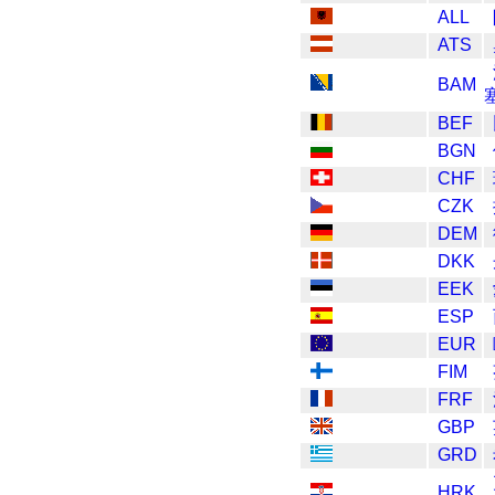
ALL
ATS
BAM
BEF
BGN
CHF
CZK
DEM
DKK
EEK
ESP
EUR
FIM
FRF
GBP
GRD
HRK