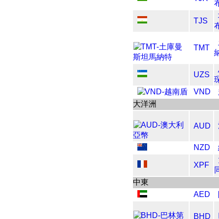
TJS
TMT
UZS
VND
大洋洲
AUD
NZD
XPF
中東
AED
BHD