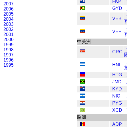
FKP
2007
GYD
2006
2005
VEB
2004
2003
2002
VEF
2001
2000
中美洲
1999
1998
CRC
1997
1996
HNL
1995
HTG
JMD
KYD
NIO
PYG
XCD
歐洲
ADP