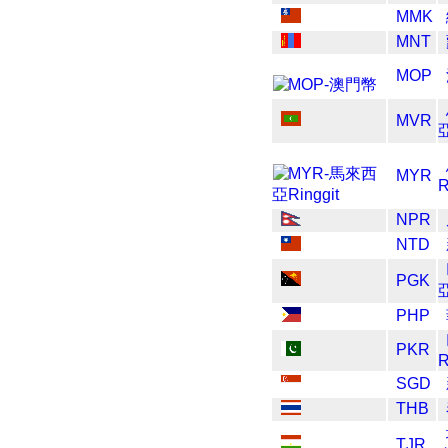
MMK
MNT
MOP
MVR
MYR
R
NPR
NTD
PGK
PHP
PKR
SGD
THB
TJR