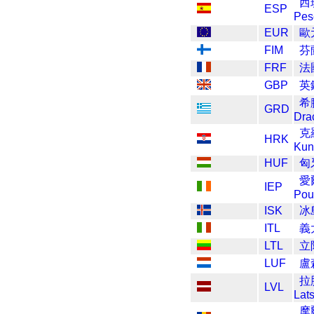
西
ESP
Pes
EUR
歐
FIM
芬
FRF
法
GBP
英
希
GRD
Dra
克
HRK
Kun
HUF
匈牙
愛
IEP
Pou
ISK
冰
ITL
義
LTL
立
LUF
盧
拉
LVL
Lat
摩