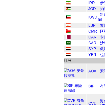
IRR
伊朗
JOD
約
科
KWD
爾
LBP
黎
OMR
阿
QAR
卡達
SAR
沙
SYP
敘
YER
也
非洲
安
AOA
布
BIF
海
CVE