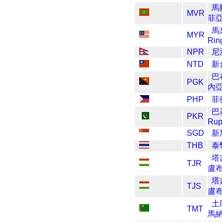
馬
MVR
菲
馬
MYR
Rin
NPR
尼
NTD
新
巴
PGK
內
PHP
菲
巴
PKR
Ru
SGD
新
THB
泰
塔
TJR
盧
塔
TJS
盧
土
TMT
馬