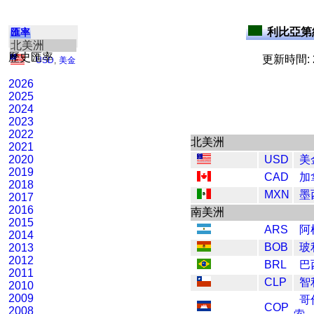
利比亞第納
匯率
北美洲
歷史匯率
更新時間: 2
USD
,
美金
2026
2025
2024
2023
2022
北美洲
2021
2020
USD
美
2019
CAD
加
2018
MXN
墨
2017
2016
南美洲
2015
ARS
阿
2014
BOB
玻
2013
2012
BRL
巴
2011
CLP
智
2010
2009
哥
COP
2008