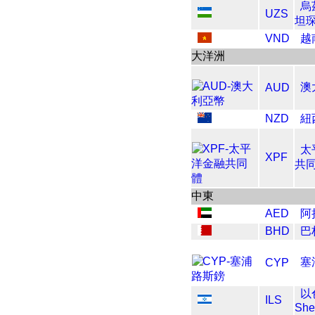
烏
UZS
坦
VND
越
大洋洲
澳
AUD
NZD
紐
太
XPF
共
中東
AED
阿
BHD
巴
塞
CYP
以
ILS
She