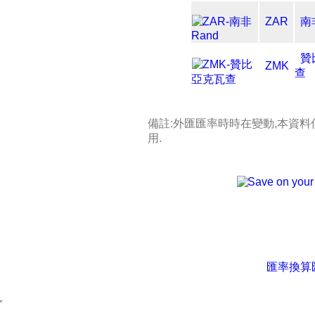
ZAR
南
贊
ZMK
查
備註:外匯匯率時時在變動,本資
用.
匯率換算