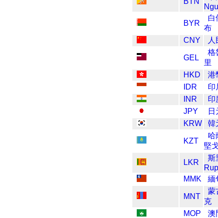
BTN
Ngu
白
BYR
布
CNY
人
格
GEL
里
HKD
港
IDR
印
INR
印
JPY
日
KRW
韓
哈
KZT
堅
斯
LKR
Ru
MMK
緬
蒙
MNT
克
MOP
澳