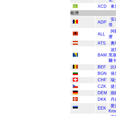
XCD
東
歐洲
安
ADP
塔
阿
ALL
瀝
ATS
奧
波
BAM
黑
爾
BEF
比
BGN
保
CHF
瑞
CZK
捷
DEM
德
DKK
丹
愛
EEK
Kro