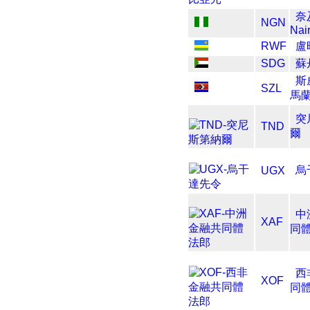
奈
NGN
Nai
RWF
盧
SDG
蘇
斯
SZL
馬
突
TND
爾
烏
UGX
中
XAF
同
西
XOF
同