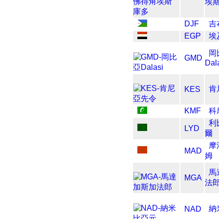
埃
DJF
吉
EGP
埃
岡
GMD
Dal
肯
KES
KMF
科
利
LYD
爾
摩
MAD
姆
馬
MGA
法
納
NAD