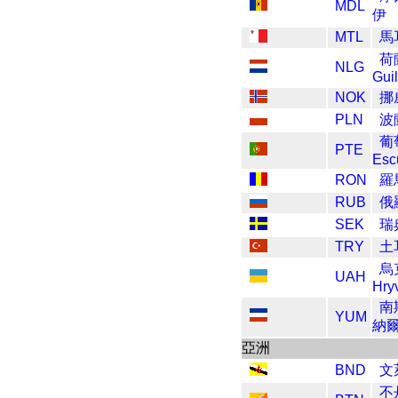
MDL
伊
MTL
馬
荷
NLG
Gui
NOK
挪威
PLN
波蘭
葡
PTE
Esc
RON
羅
RUB
俄
SEK
瑞
TRY
土
烏
UAH
Hry
南
YUM
納
亞洲
BND
文
不