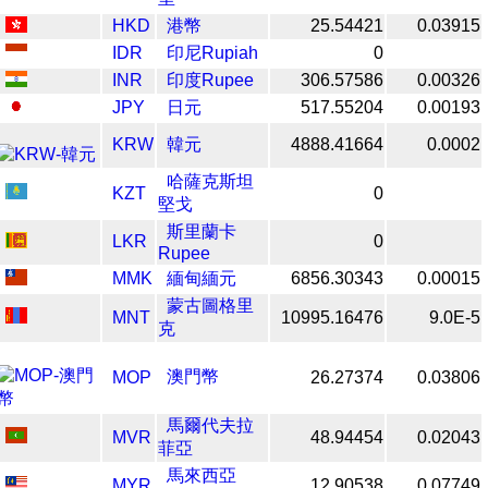
HKD
港幣
25.54421
0.03915
IDR
印尼Rupiah
0
INR
印度Rupee
306.57586
0.00326
JPY
日元
517.55204
0.00193
KRW
韓元
4888.41664
0.0002
哈薩克斯坦
KZT
0
堅戈
斯里蘭卡
LKR
0
Rupee
MMK
緬甸緬元
6856.30343
0.00015
蒙古圖格里
MNT
10995.16476
9.0E-5
克
澳門幣
MOP
26.27374
0.03806
馬爾代夫拉
MVR
48.94454
0.02043
菲亞
馬來西亞
MYR
12.90538
0.07749