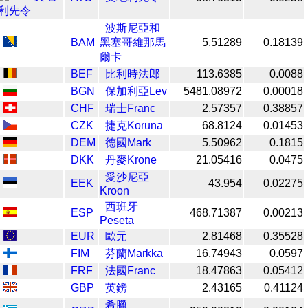
波斯尼亞和
BAM
黑塞哥維那馬
5.51289
0.18139
爾卡
BEF
比利時法郎
113.6385
0.0088
BGN
保加利亞Lev
5481.08972
0.00018
CHF
瑞士Franc
2.57357
0.38857
CZK
捷克Koruna
68.8124
0.01453
DEM
德國Mark
5.50962
0.1815
DKK
丹麥Krone
21.05416
0.0475
愛沙尼亞
EEK
43.954
0.02275
Kroon
西班牙
ESP
468.71387
0.00213
Peseta
EUR
歐元
2.81468
0.35528
FIM
芬蘭Markka
16.74943
0.0597
FRF
法國Franc
18.47863
0.05412
GBP
英鎊
2.43165
0.41124
希臘