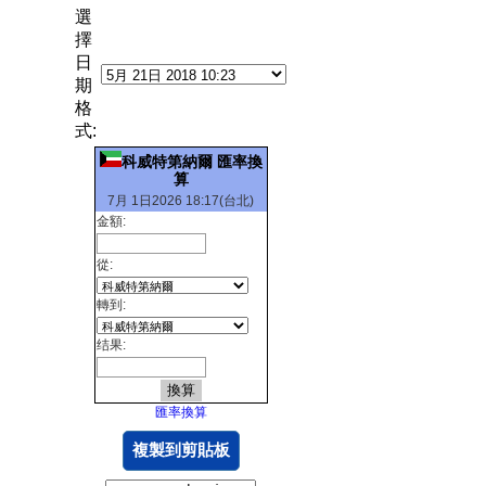
選
擇
日
期
格
式:
科威特第納爾 匯率換
算
7月 1日2026 18:17(台北)
金額:
從:
轉到:
结果:
匯率換算
複製到剪貼板