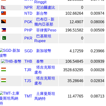
Ringgit
NPR
尼泊爾盧比
0
NTD
新台幣
102.66264
0.00974
巴布亞 - 新
PGK
12.4907
0.08006
幾內亞基那
PHP
菲律賓Peso
196.51582
0.00509
巴基斯坦
PKR
0
Rupee
新加坡幣
SGD
4.17259
0.23966
THB
泰幣
106.54845
0.00939
塔吉克斯坦
TJR
3528.63295
0.00028
盧布
塔吉克斯坦
TJS
35.28646
0.02834
盧布
土庫曼斯坦
TMT
11.47765
0.08713
馬納特