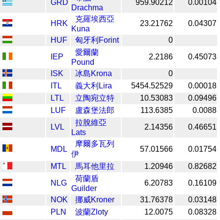
GRD
959.90212
0.00104
Drachma
克羅埃西亞
HRK
23.21762
0.04307
Kuna
HUF
匈牙利Forint
0
愛爾蘭
IEP
2.2186
0.45073
Pound
ISK
冰島Krona
0
ITL
義大利Lira
5454.52529
0.00018
LTL
立陶宛立特
10.53083
0.09496
LUF
盧森堡法郎
113.6385
0.0088
拉脫維亞
LVL
2.14356
0.46651
Lats
摩爾多瓦列
MDL
57.01566
0.01754
伊
MTL
馬耳他里拉
1.20946
0.82682
荷蘭盾
NLG
6.20783
0.16109
Guilder
NOK
挪威Kroner
31.76378
0.03148
PLN
波蘭Zloty
12.0075
0.08328