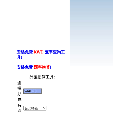
安裝免費
KWD
匯率查詢工
具!
安裝免費
匯率換算
!
外匯換算工具:
選
擇
顏
色:
時
區: