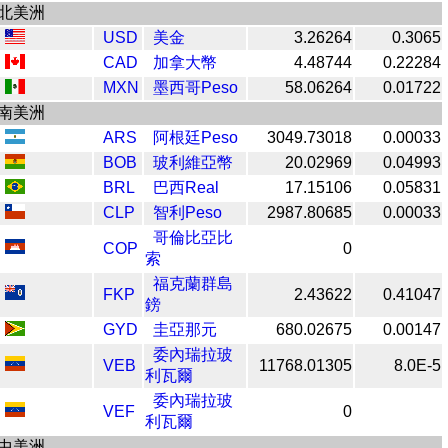
北美洲
USD
美金
3.26264
0.3065
CAD
加拿大幣
4.48744
0.22284
MXN
墨西哥Peso
58.06264
0.01722
南美洲
ARS
阿根廷Peso
3049.73018
0.00033
BOB
玻利維亞幣
20.02969
0.04993
BRL
巴西Real
17.15106
0.05831
CLP
智利Peso
2987.80685
0.00033
哥倫比亞比
COP
0
索
福克蘭群島
FKP
2.43622
0.41047
鎊
GYD
圭亞那元
680.02675
0.00147
委內瑞拉玻
VEB
11768.01305
8.0E-5
利瓦爾
委內瑞拉玻
VEF
0
利瓦爾
中美洲