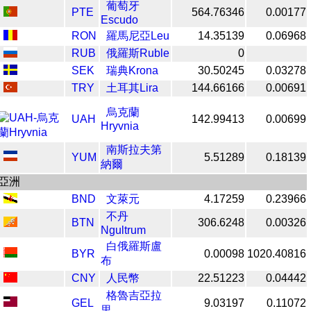
葡萄牙
PTE
564.76346
0.00177
Escudo
RON
羅馬尼亞Leu
14.35139
0.06968
RUB
俄羅斯Ruble
0
SEK
瑞典Krona
30.50245
0.03278
TRY
土耳其Lira
144.66166
0.00691
烏克蘭
UAH
142.99413
0.00699
Hryvnia
南斯拉夫第
YUM
5.51289
0.18139
納爾
亞洲
BND
文萊元
4.17259
0.23966
不丹
BTN
306.6248
0.00326
Ngultrum
白俄羅斯盧
BYR
0.00098
1020.40816
布
CNY
人民幣
22.51223
0.04442
格魯吉亞拉
GEL
9.03197
0.11072
里