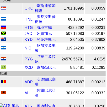
哥斯達黎加
CRC
1701.10995
0.00059
科隆
洪都拉斯倫
HNL
80.18891
0.01247
皮拉
HTG
海地古德
433.3292
0.00231
JMD
牙買加元
507.13083
0.00197
KYD
開曼群島元
2.64535
0.37802
尼加拉瓜奧
NIO
119.24209
0.00839
羅
巴拉圭瓜拉
PYG
24570.55791
4.0E-5
尼
XCD
東加勒比元
8.85481
0.11293
歐洲
安道爾比塞
ADP
468.71387
0.00213
塔
阿爾巴尼亞
ALL
301.05122
0.00332
瀝
奧地利先令
ATS
38.76313
0.0258