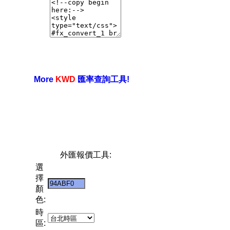
More
KWD
匯率查詢工具!
外匯報價工具:
選
擇
顏
色:
時
區: