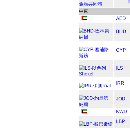
中東
AED
BHD
CYP
ILS
IRR
JOD
KWD
LBP