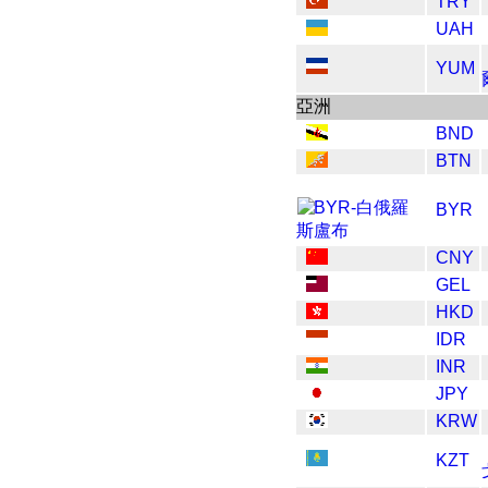
TRY
UAH
YUM
亞洲
BND
BTN
BYR
CNY
GEL
HKD
IDR
INR
JPY
KRW
KZT