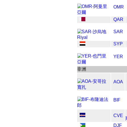
OMR
QAR
SAR
SYP
YER
非洲
AOA
BIF
CVE
DJF