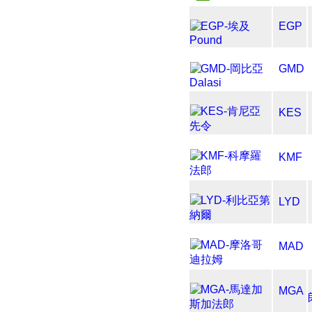
EGP
GMD
KES
KMF
LYD
MAD
MGA