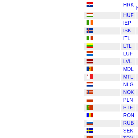
HRK
HUF
IEP
ISK
ITL
LTL
LUF
LVL
MDL
MTL
NLG
NOK
PLN
PTE
RON
RUB
SEK