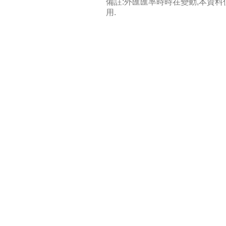
備註:外匯匯率時時在變動,本資
用.