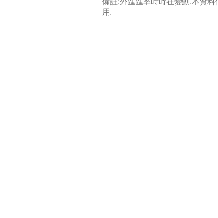
備註:外匯匯率時時在變動,本資
用.