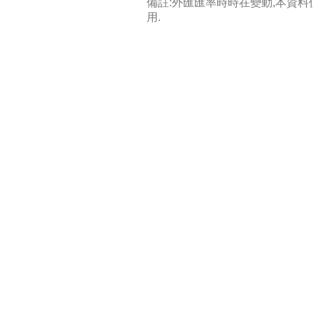
備註:外匯匯率時時在變動,本資
用.