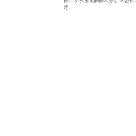
備註:外匯匯率時時在變動,本資
用.