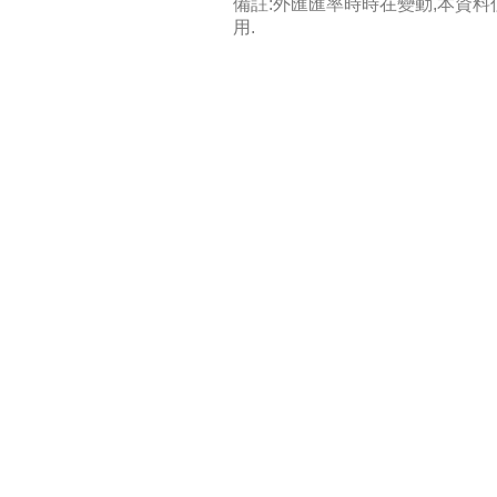
備註:外匯匯率時時在變動,本資
用.